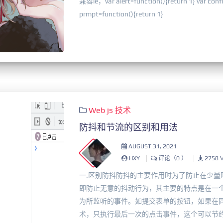
兼容ie，var alert=function(){return 1} var confi
prmpt=function(){return 1}
Web
js
技术
防抖和节流的区别和用法
AUGUST 31, 2021
HXY
评论（0 ）
2758 
一.区别防抖防抖的主要作用时为了防止在少量
即防止无意的抖动行为，其主要的特点是在一
为所监听的事件。如提交表单的按钮，如果在
术，只执行最后一次的点击事件，这个可以节约大