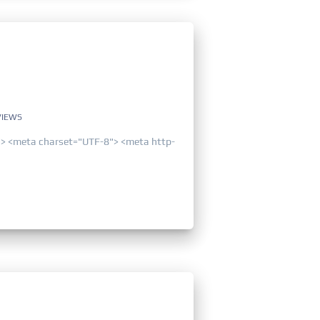
VIEWS
> <meta charset="UTF-8"> <meta http-