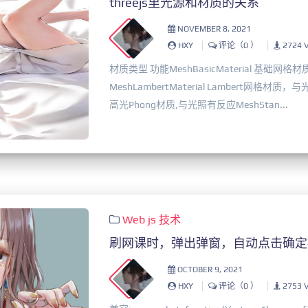
threejs里光源和材质的关系
NOVEMBER 8, 2021
HXY
评论（0 ）
2724 
材质类型 功能MeshBasicMaterial 基础
MeshLambertMaterial Lambert网格材质，
高光Phong材质,与光照有反应MeshStan...
Web
js
技术
刷网课时，弹出弹窗，自动点击确定
OCTOBER 9, 2021
HXY
评论（0 ）
2753 