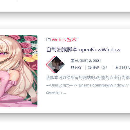
Web
js
技术
自制油猴脚本-openNewWindow
AUGUST 2, 2021
HXY
评论（0 ）
2163 
该脚本可以给所有的网站的a标签的点击行为都
==UserScript== // @name openNewWindow // 
@version ...