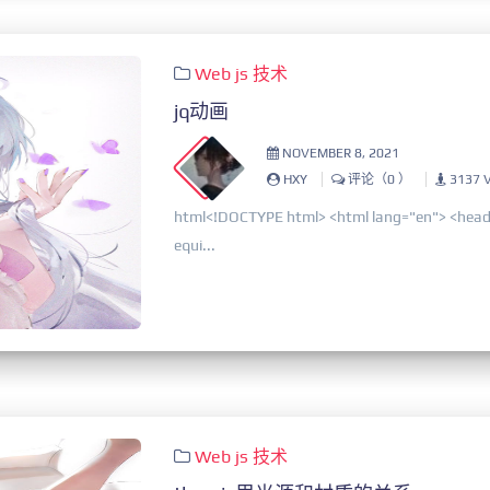
Web
js
技术
jq动画
NOVEMBER 8, 2021
HXY
评论（0 ）
3137 
html<!DOCTYPE html> <html lang="en"> <head
equi...
Web
js
技术