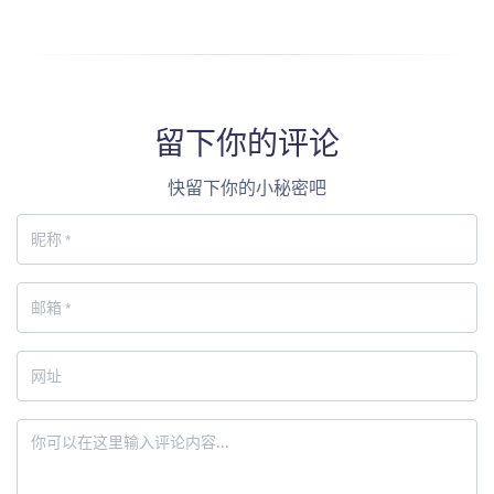
留下你的评论
快留下你的小秘密吧