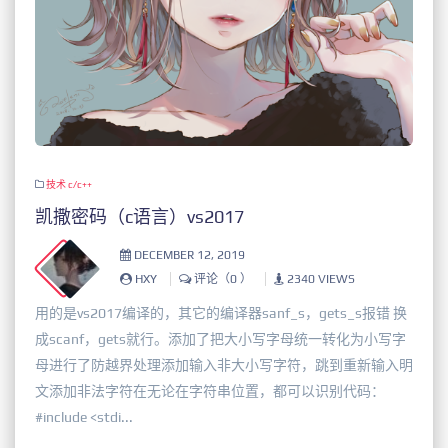
技术
c/c++
凯撒密码（c语言）vs2017
DECEMBER 12, 2019
HXY
评论（0 ）
2340 VIEWS
用的是vs2017编译的，其它的编译器sanf_s，gets_s报错 换
成scanf，gets就行。添加了把大小写字母统一转化为小写字
母进行了防越界处理添加输入非大小写字符，跳到重新输入明
文添加非法字符在无论在字符串位置，都可以识别代码：
#include <stdi...