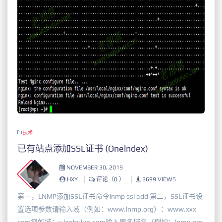
技术
已有站点添加SSL证书 (Onelndex)
NOVEMBER 30, 2019
HXY
评论（0 ）
2699 VIEWS
第一，LNMP添加SSL证书命令lnmp ssl add 第二，SSL证书设
置选项参数请输入域（例如：www.lnmp.org）：www.xxx