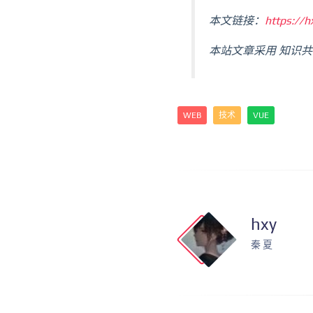
本文链接：
https://
本站文章采用 知识共
WEB
技术
VUE
hxy
秦 夏